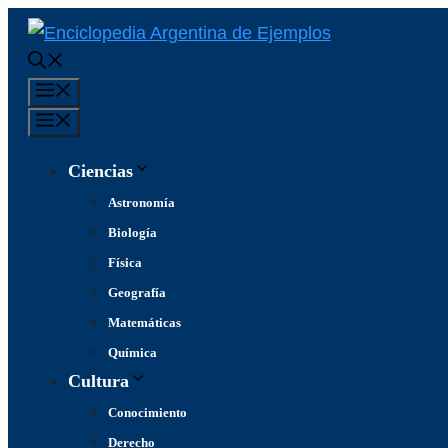
Saltar
al
contenido
Menú
Menú
Ciencias
Astronomía
Biología
Física
Geografía
Matemáticas
Química
Cultura
Conocimiento
Derecho