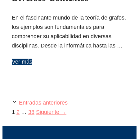
En el fascinante mundo de la teoría de grafos,
los ejemplos son fundamentales para
comprender su aplicabilidad en diversas
disciplinas. Desde la informática hasta las …
Ver más
Entradas anteriores
Página
Página
Página
1
2
…
38
Siguiente
→