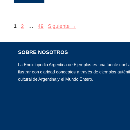
Página
Página
Página
1
2
…
49
Siguiente
→
SOBRE NOSOTROS
La Enciclopedia Argentina de Ejemplos es una fuente confi
ilustrar con claridad conceptos a través de ejemplos autént
cultural de Argentina y el Mundo Entero.