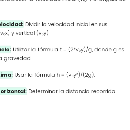
elocidad:
Dividir la velocidad inicial en sus
x) y vertical (v₀y).
elo:
Utilizar la fórmula t = (2*v₀y)/g, donde g es
la gravedad.
xima:
Usar la fórmula h = (v₀y²)/(2g).
orizontal:
Determinar la distancia recorrida