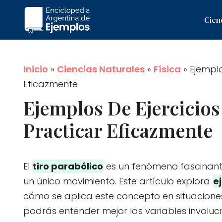
Saltar
Cien
al
contenido
Inicio
»
Ciencias Naturales
»
Física
»
Ejemplo
Eficazmente
Ejemplos De Ejercicios
Practicar Eficazmente
El
tiro parabólico
es un fenómeno fascinant
un único movimiento. Este artículo explora
e
cómo se aplica este concepto en situaciones
podrás entender mejor las variables involu