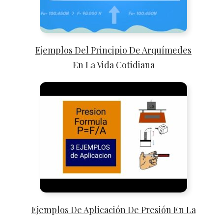
Ejemplos Del Principio De Arquímedes
En La Vida Cotidiana
Ejemplos De Aplicación De Presión En La