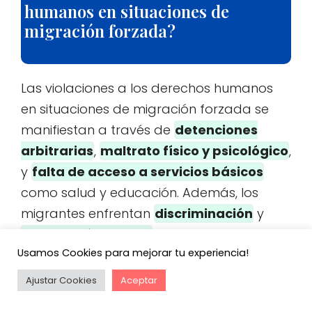
humanos en situaciones de
migración forzada?
Las violaciones a los derechos humanos
en situaciones de migración forzada se
manifiestan a través de
detenciones
arbitrarias
,
maltrato físico y psicológico
,
y
falta de acceso a servicios básicos
como salud y educación. Además, los
migrantes enfrentan
discriminación
y
explotación laboral
en los países de
Usamos Cookies para mejorar tu experiencia!
destino, lo que agrava su vulnerabilidad.
Ajustar Cookies
Aceptar
¿Qué papel juegan las