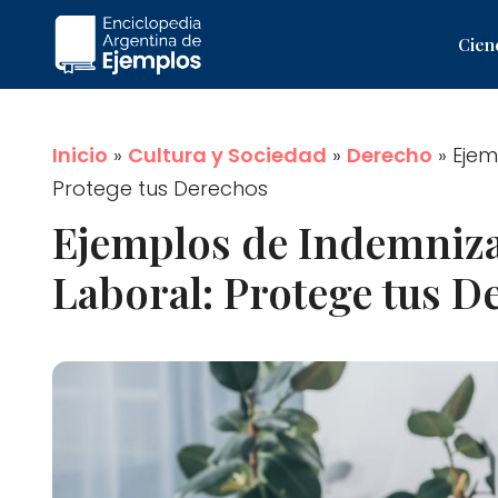
Saltar
Cien
al
contenido
Inicio
»
Cultura y Sociedad
»
Derecho
»
Ejem
Protege tus Derechos
Ejemplos de Indemniza
Laboral: Protege tus D