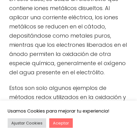
contiene iones metálicos disueltos. Al
aplicar una corriente eléctrica, los iones
metálicos se reducen en el cátodo,
depositándose como metales puros,
mientras que los electrones liberados en el
ánodo permiten la oxidación de otra
especie química, generalmente el oxígeno
del agua presente en el electrólito.
Estos son solo algunos ejemplos de
métodos redox utilizados en la oxidación y
reducción de metales. La importancia de
Usamos Cookies para mejorar tu experiencia!
estos procesos radica en su efectividad
Ajustar Cookies
Aceptar
para proteger y obtener metales de
manera eficiente.