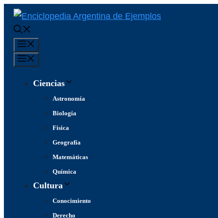
Saltar
al
contenido
Menú
Menú
Ciencias
Astronomía
Biología
Física
Geografía
Matemáticas
Química
Cultura
Conocimiento
Derecho