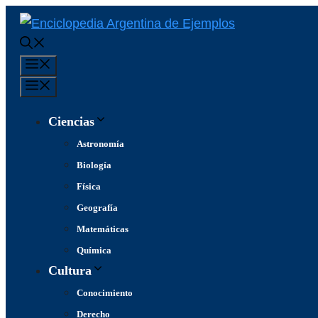
Saltar
al
contenido
Menú
Menú
Ciencias
Astronomía
Biología
Física
Geografía
Matemáticas
Química
Cultura
Conocimiento
Derecho