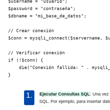
$username = "usuario";

$password = "contraseña";

$dbname = "mi_base_de_datos";

// Crear conexión

$conn = mysqli_connect($servername, $u
// Verificar conexión

if (!$conn) {

    die("Conexión fallida: " . mysqli_
Ejecutar Consultas SQL
: Una vez
SQL. Por ejemplo, para insertar dato