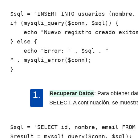
$sql = "INSERT INTO usuarios (nombre, 
if (mysqli_query($conn, $sql)) {

    echo "Nuevo registro creado exitos
} else {

    echo "Error: " . $sql . "
" . mysqli_error($conn);

Recuperar Datos
: Para obtener da
SELECT. A continuación, se muestra
$sql = "SELECT id, nombre, email FROM 
$result = mysqli_query($conn, $sql);
