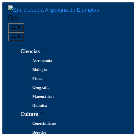
Saltar
al
contenido
Menú
Menú
Ciencias
Astronomía
Biología
Física
Geografía
Matemáticas
Química
Cultura
Conocimiento
Derecho