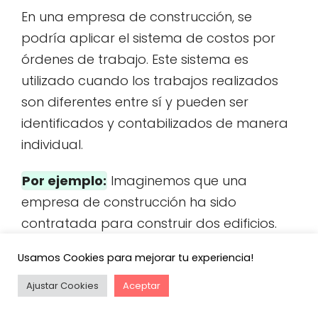
En una empresa de construcción, se
podría aplicar el sistema de costos por
órdenes de trabajo. Este sistema es
utilizado cuando los trabajos realizados
son diferentes entre sí y pueden ser
identificados y contabilizados de manera
individual.
Por ejemplo:
Imaginemos que una
empresa de construcción ha sido
contratada para construir dos edificios.
Cada edificio tiene características y
Usamos Cookies para mejorar tu experiencia!
requerimientos diferentes, por lo que se
consideran como órdenes de trabajo
Ajustar Cookies
Aceptar
separadas.