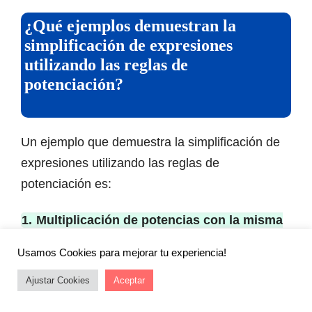
¿Qué ejemplos demuestran la
simplificación de expresiones
utilizando las reglas de
potenciación?
Un ejemplo que demuestra la simplificación de
expresiones utilizando las reglas de
potenciación es:
1.
Multiplicación de potencias con la misma
base
:
( a^m cdot a^n = a^{m+n} )
Usamos Cookies para mejorar tu experiencia!
Ejemplo: ( 2^3 cdot 2^2 = 2^{3+2} = 2^5 = 32 )
Ajustar Cookies
Aceptar
2.
División de potencias con la misma base
: