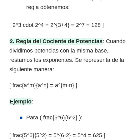
regla obtenemos:
[ 2^3 cdot 2^4 = 2^{3+4} = 2^7 = 128 ]
2. Regla del Cociente de Potencias
: Cuando
dividimos potencias con la misma base,
restamos los exponentes. Se representa de la
siguiente manera:
[ frac{a^m}{a^n} = a^{m-n} ]
Ejemplo
:
Para ( frac{5^6}{5^2} ):
[ frac{5^6}{5^2} = 5^{6-2} = 5^4 = 625 ]