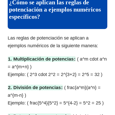
¿Cómo se aplican las reglas de
potenciación a ejemplos numéricos
específicos?
Las reglas de potenciación se aplican a
ejemplos numéricos de la siguiente manera:
1.
Multiplicación de potencias
:
( a^m cdot a^n
= a^{m+n} )
Ejemplo: ( 2^3 cdot 2^2 = 2^{3+2} = 2^5 = 32 )
2.
División de potencias
:
( frac{a^m}{a^n} =
a^{m-n} )
Ejemplo: ( frac{5^4}{5^2} = 5^{4-2} = 5^2 = 25 )