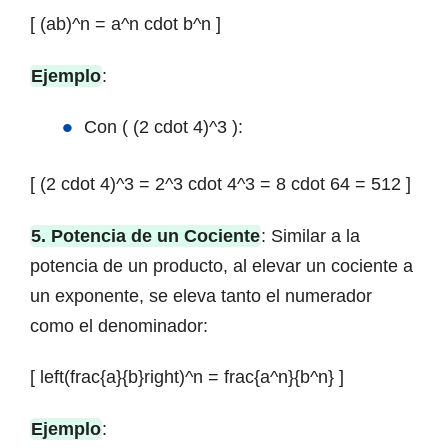
[ (ab)^n = a^n cdot b^n ]
Ejemplo
:
Con ( (2 cdot 4)^3 ):
[ (2 cdot 4)^3 = 2^3 cdot 4^3 = 8 cdot 64 = 512 ]
5. Potencia de un Cociente
: Similar a la
potencia de un producto, al elevar un cociente a
un exponente, se eleva tanto el numerador
como el denominador:
[ left(frac{a}{b}right)^n = frac{a^n}{b^n} ]
Ejemplo
: