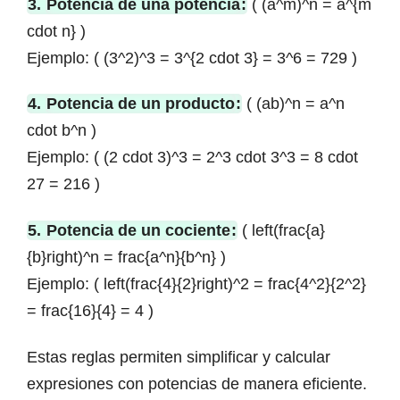
3.
Potencia de una potencia
:
( (a^m)^n = a^{m
cdot n} )
Ejemplo: ( (3^2)^3 = 3^{2 cdot 3} = 3^6 = 729 )
4.
Potencia de un producto
:
( (ab)^n = a^n
cdot b^n )
Ejemplo: ( (2 cdot 3)^3 = 2^3 cdot 3^3 = 8 cdot
27 = 216 )
5.
Potencia de un cociente
:
( left(frac{a}
{b}right)^n = frac{a^n}{b^n} )
Ejemplo: ( left(frac{4}{2}right)^2 = frac{4^2}{2^2}
= frac{16}{4} = 4 )
Estas reglas permiten simplificar y calcular
expresiones con potencias de manera eficiente.