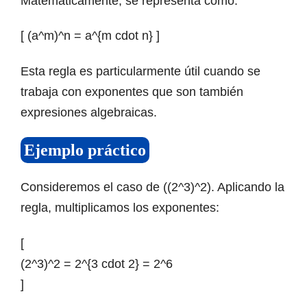
Matemáticamente, se representa como:
[ (a^m)^n = a^{m cdot n} ]
Esta regla es particularmente útil cuando se
trabaja con exponentes que son también
expresiones algebraicas.
Ejemplo práctico
Consideremos el caso de ((2^3)^2). Aplicando la
regla, multiplicamos los exponentes:
[
(2^3)^2 = 2^{3 cdot 2} = 2^6
]