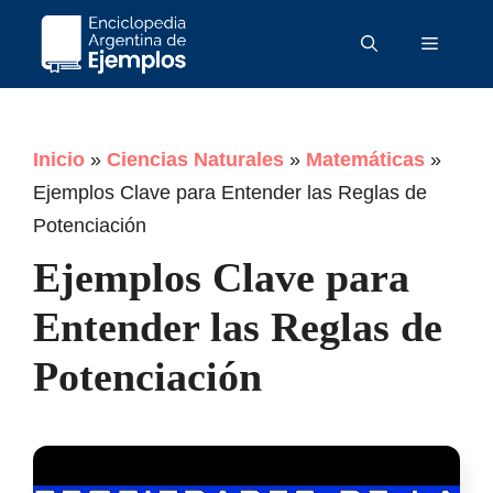
Saltar
Menú
al
contenido
Inicio
»
Ciencias Naturales
»
Matemáticas
»
Ejemplos Clave para Entender las Reglas de
Potenciación
Ejemplos Clave para
Entender las Reglas de
Potenciación