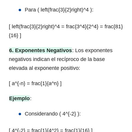
Para ( left(frac{3}{2}right)^4 ):
[ left(frac{3}{2}right)^4 = frac{3^4}{2^4} = frac{81}
{16} ]
6. Exponentes Negativos
: Los exponentes
negativos indican el recíproco de la base
elevada al exponente positivo:
[ a^{-n} = frac{1}{a^n} ]
Ejemplo
:
Considerando ( 4^{-2} ):
[ 4^{-2} = frac{1}{4^2} = frac{1}{16} ]