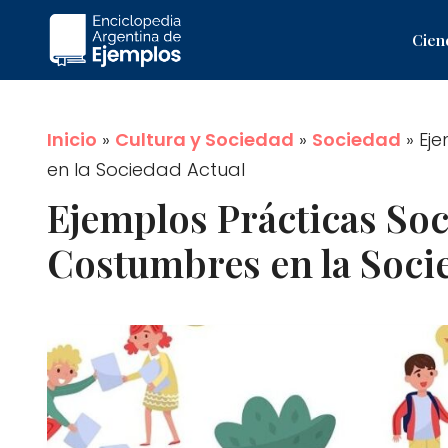
Saltar
Cien
al
contenido
Inicio
»
Cultura y Sociedad
»
Sociedad
»
Eje
en la Sociedad Actual
Ejemplos Prácticas Soci
Costumbres en la Soci