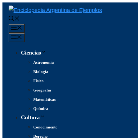
Saltar
al
contenido
Menú
Menú
Ciencias
Astronomía
Biología
Física
Geografía
Matemáticas
Química
Cultura
Conocimiento
Derecho