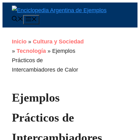
Saltar
al
Menú
contenido
Inicio
»
Cultura y Sociedad
»
Tecnología
»
Ejemplos
Prácticos de
Intercambiadores de Calor
Ejemplos
Prácticos de
Intercambiadores