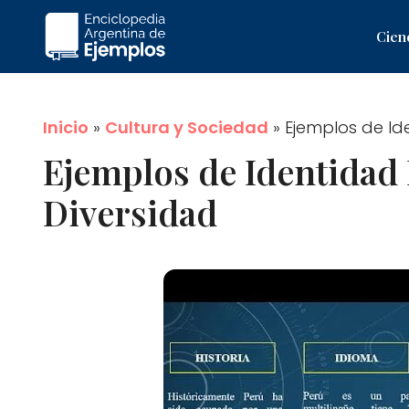
Saltar
Cien
al
contenido
Inicio
»
Cultura y Sociedad
»
Ejemplos de Id
Ejemplos de Identidad 
Diversidad