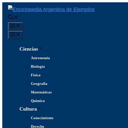
Saltar
al
contenido
Menú
Menú
Ciencias
Astronomía
Biología
Física
Geografía
Matemáticas
Química
Cultura
Conocimiento
Derecho