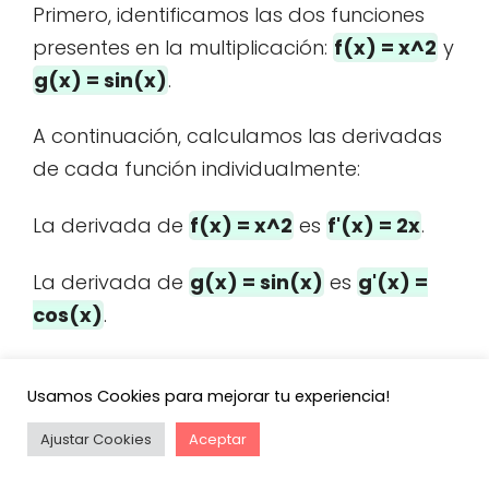
Primero, identificamos las dos funciones
presentes en la multiplicación:
f(x) = x^2
y
g(x) = sin(x)
.
A continuación, calculamos las derivadas
de cada función individualmente:
La derivada de
f(x) = x^2
es
f'(x) = 2x
.
La derivada de
g(x) = sin(x)
es
g'(x) =
cos(x)
.
Ahora, aplicamos la regla del producto:
Usamos Cookies para mejorar tu experiencia!
(f(x) * g(x))’ = f'(x) * g(x) + f(x) * g'(x)
Ajustar Cookies
Aceptar
Sustituimos las derivadas obtenidas: