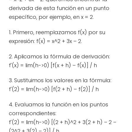
derivada de esta función en un punto
específico, por ejemplo, en x = 2.
1. Primero, reemplazamos f(x) por su
expresión: f(x) = x^2 + 3x – 2.
2. Aplicamos la fórmula de derivación:
f'(x) = lim(h->0) [f(x + h) – f(x)] / h
3. Sustituimos los valores en la fórmula:
f'(2) = lim(h->0) [f(2 + h) – f(2)] / h
4. Evaluamos la función en los puntos
correspondientes:
f'(2) = lim(h->0) [(2 + h)^2 + 3(2 + h) – 2 –
(2^2 + 3(2) – 2)] / h