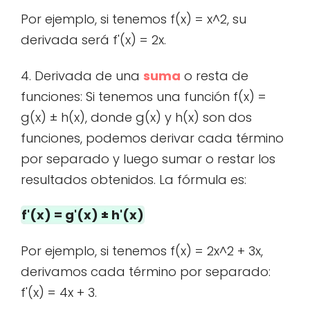
Por ejemplo, si tenemos f(x) = x^2, su
derivada será f'(x) = 2x.
4. Derivada de una
suma
o resta de
funciones: Si tenemos una función f(x) =
g(x) ± h(x), donde g(x) y h(x) son dos
funciones, podemos derivar cada término
por separado y luego sumar o restar los
resultados obtenidos. La fórmula es:
f'(x) = g'(x) ± h'(x)
Por ejemplo, si tenemos f(x) = 2x^2 + 3x,
derivamos cada término por separado:
f'(x) = 4x + 3.