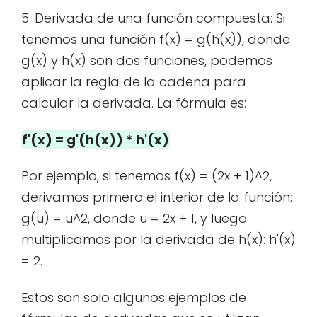
5. Derivada de una función compuesta: Si
tenemos una función f(x) = g(h(x)), donde
g(x) y h(x) son dos funciones, podemos
aplicar la regla de la cadena para
calcular la derivada. La fórmula es:
f'(x) = g'(h(x)) * h'(x)
Por ejemplo, si tenemos f(x) = (2x + 1)^2,
derivamos primero el interior de la función:
g(u) = u^2, donde u = 2x + 1, y luego
multiplicamos por la derivada de h(x): h'(x)
= 2.
Estos son solo algunos ejemplos de