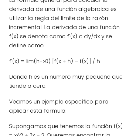
derivada de una función algebraica es
utilizar la regla del límite de la razón
incremental. La derivada de una función
f(x) se denota como f'(x) o dy/dx y se
define como:
f'(x) = lim(h->0) [f(x + h) – f(x)] / h
Donde h es un número muy pequeño que
tiende a cero.
Veamos un ejemplo específico para
aplicar esta fórmula:
Supongamos que tenemos la función f(x)
= x^2 + 3x – 2. Queremos encontrar la