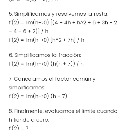
5. Simplificamos y resolvemos la resta:
f'(2) = lim(h->0) [(4 + 4h + h^2 + 6 + 3h – 2
– 4 – 6 + 2)] / h
f'(2) = lim(h->0) [h^2 + 7h] / h
6. Simplificamos la fracción:
f'(2) = lim(h->0) (h(h + 7)) / h
7. Cancelamos el factor común y
simplificamos:
f'(2) = lim(h->0) (h + 7)
8. Finalmente, evaluamos el límite cuando
h tiende a cero:
f'(2) = 7