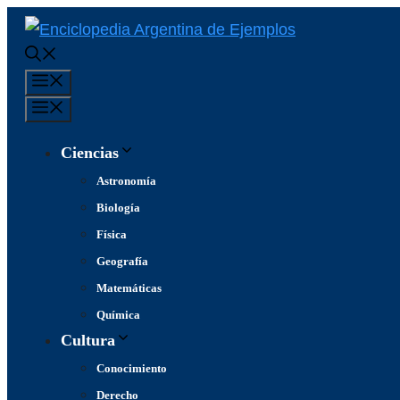
Saltar
al
contenido
Menú
Menú
Ciencias
Astronomía
Biología
Física
Geografía
Matemáticas
Química
Cultura
Conocimiento
Derecho