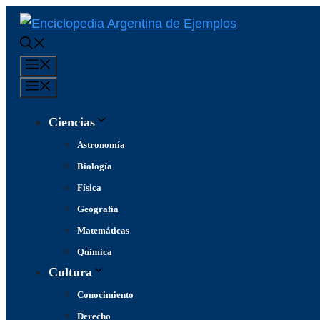
Saltar
al
contenido
Menú
Menú
Ciencias
Astronomía
Biología
Física
Geografía
Matemáticas
Química
Cultura
Conocimiento
Derecho