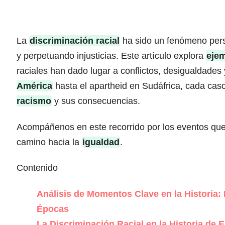
La
discriminación racial
ha sido un fenómeno persi
y perpetuando injusticias. Este artículo explora
ejem
raciales han dado lugar a conflictos, desigualdade
América
hasta el apartheid en Sudáfrica, cada caso
racismo
y sus consecuencias.
Acompáñenos en este recorrido por los eventos que 
camino hacia la
igualdad
.
Contenido
Análisis de Momentos Clave en la Historia:
Épocas
La Discriminación Racial en la Historia de