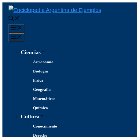
Saltar
al
contenido
Menú
Menú
Ciencias
Astronomía
Biología
Física
Geografía
Matemáticas
Química
Cultura
Conocimiento
Derecho