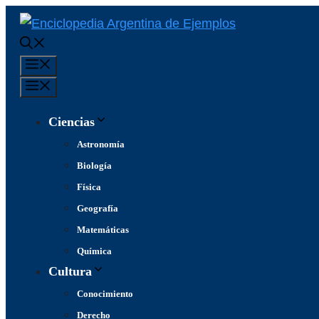
Saltar
al
contenido
Menú
Menú
Ciencias
Astronomía
Biología
Física
Geografía
Matemáticas
Química
Cultura
Conocimiento
Derecho