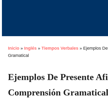
Inicio
»
Inglés
»
Tiempos Verbales
»
Ejemplos De
Gramatical
Ejemplos De Presente Af
Comprensión Gramatica