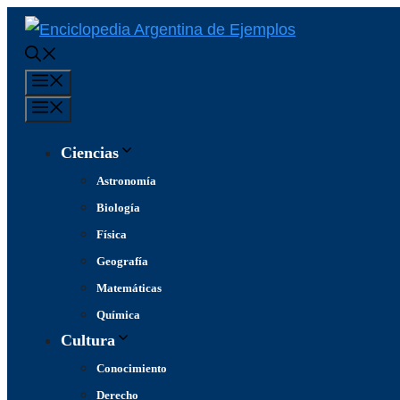
Saltar
al
contenido
Menú
Menú
Ciencias
Astronomía
Biología
Física
Geografía
Matemáticas
Química
Cultura
Conocimiento
Derecho