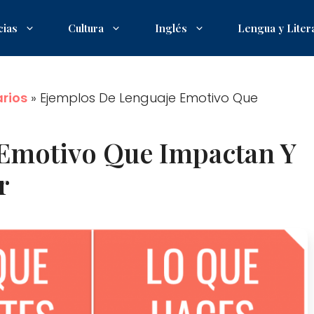
cias
Cultura
Inglés
Lengua y Liter
arios
»
Ejemplos De Lenguaje Emotivo Que
 Emotivo Que Impactan Y
r