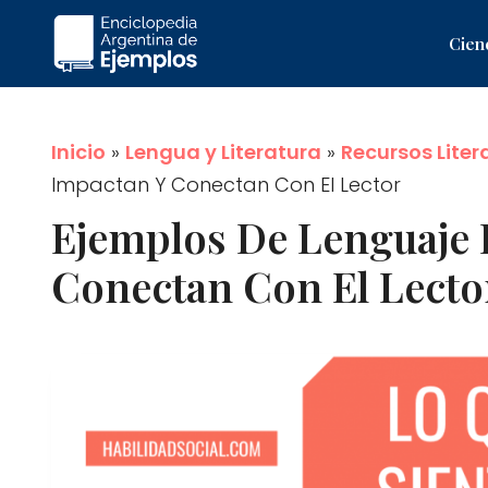
Saltar
Cien
al
contenido
Inicio
»
Lengua y Literatura
»
Recursos Liter
Impactan Y Conectan Con El Lector
Ejemplos De Lenguaje
Conectan Con El Lecto