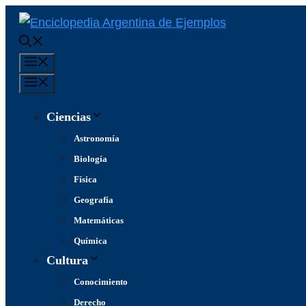
Saltar
al
contenido
Menú
Menú
Ciencias
Astronomía
Biología
Física
Geografía
Matemáticas
Química
Cultura
Conocimiento
Derecho