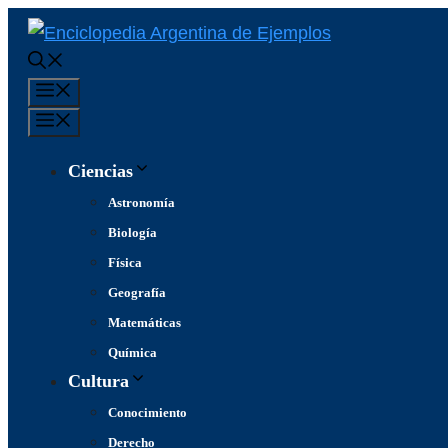
Saltar
al
contenido
Menú
Menú
Ciencias
Astronomía
Biología
Física
Geografía
Matemáticas
Química
Cultura
Conocimiento
Derecho