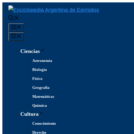
Saltar
al
contenido
Menú
Menú
Ciencias
Astronomía
Biología
Física
Geografía
Matemáticas
Química
Cultura
Conocimiento
Derecho