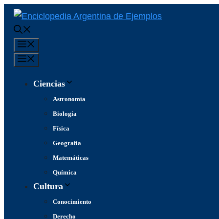
Saltar
al
contenido
Menú
Menú
Ciencias
Astronomía
Biología
Física
Geografía
Matemáticas
Química
Cultura
Conocimiento
Derecho