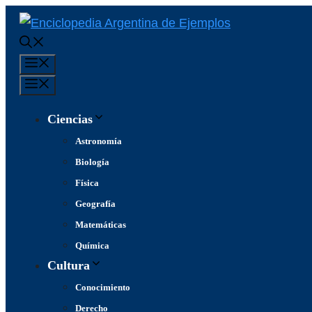
Saltar
al
contenido
Menú
Menú
Ciencias
Astronomía
Biología
Física
Geografía
Matemáticas
Química
Cultura
Conocimiento
Derecho