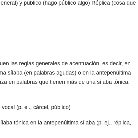
general) y publico (hago público algo) Réplica (cosa que
iguen las reglas generales de acentuación, es decir, en
tima sílaba (en palabras agudas) o en la antepenúltima
liza en palabras que tienen más de una sílaba tónica.
ocal (p. ej., cárcel, público)
laba tónica en la antepenúltima sílaba (p. ej., réplica,