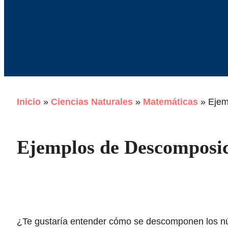
Inicio
»
Ciencias Naturales
»
Matemáticas
»
Ejem
Ejemplos de Descomposic
¿Te gustaría entender cómo se descomponen los nú