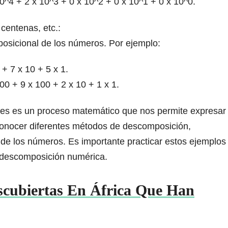
4 + 2 x 10^3 + 0 x 10^2 + 0 x 10^1 + 0 x 10^0.
centenas, etc.:
osicional de los números. Por ejemplo:
 7 x 10 + 5 x 1.
 + 9 x 100 + 2 x 10 + 1 x 1.
es es un proceso matemático que nos permite expresar
onocer diferentes métodos de descomposición,
de los números. Es importante practicar estos ejemplos
e descomposición numérica.
scubiertas En África Que Han