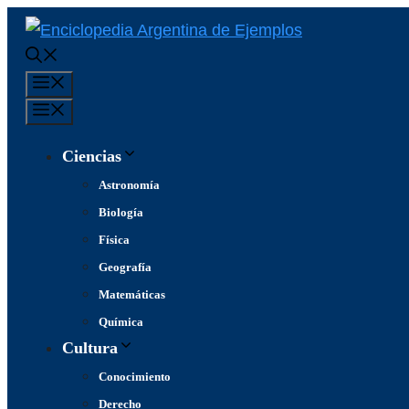
Saltar
al
contenido
Menú
Menú
Ciencias
Astronomía
Biología
Física
Geografía
Matemáticas
Química
Cultura
Conocimiento
Derecho