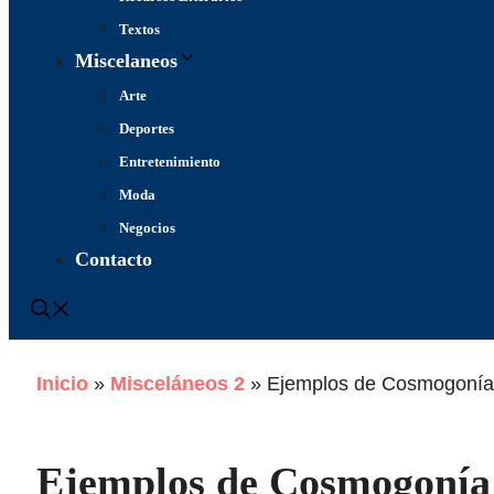
Textos
Miscelaneos
Arte
Deportes
Entretenimiento
Moda
Negocios
Contacto
Inicio
»
Misceláneos 2
»
Ejemplos de Cosmogonía e
Ejemplos de Cosmogonía 