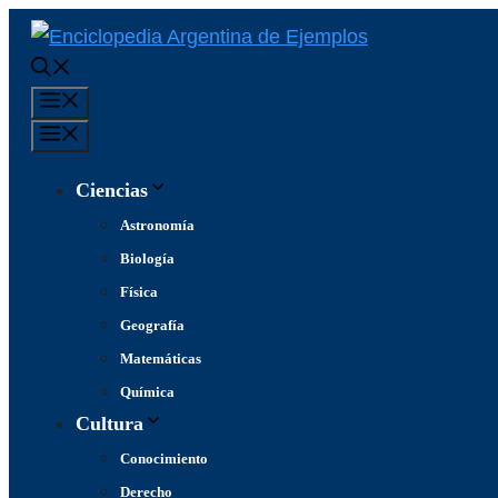
Saltar
al
contenido
Menú
Menú
Ciencias
Astronomía
Biología
Física
Geografía
Matemáticas
Química
Cultura
Conocimiento
Derecho