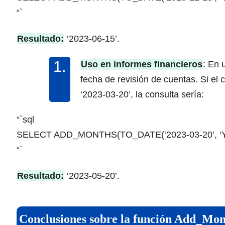
“`
Resultado:
‘2023-06-15’.
Uso en informes financieros
: En 
fecha de revisión de cuentas. Si el ci
‘2023-03-20’, la consulta sería:
“`sql
SELECT ADD_MONTHS(TO_DATE(‘2023-03-20’, ‘YYY
“`
Resultado:
‘2023-05-20’.
Conclusiones sobre la función Add_Mon