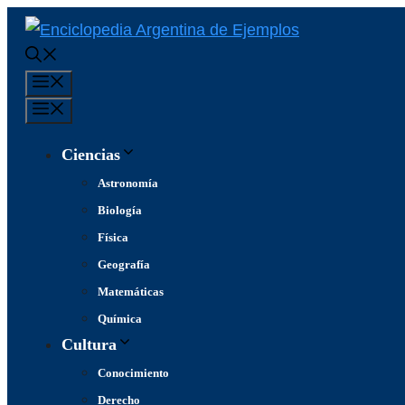
Saltar
al
contenido
Menú
Menú
Ciencias
Astronomía
Biología
Física
Geografía
Matemáticas
Química
Cultura
Conocimiento
Derecho