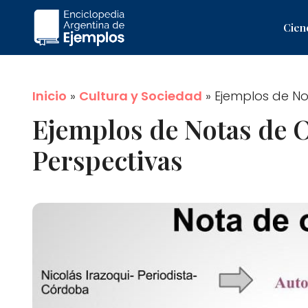
Saltar
Cien
al
contenido
Inicio
»
Cultura y Sociedad
»
Ejemplos de Not
Ejemplos de Notas de O
Perspectivas