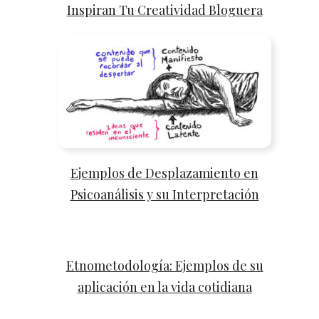
Inspiran Tu Creatividad Bloguera
Ejemplos de Desplazamiento en
Psicoanálisis y su Interpretación
Etnometodología: Ejemplos de su
aplicación en la vida cotidiana